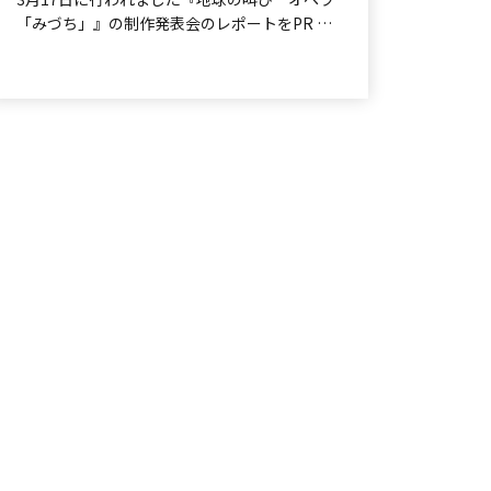
た
「みづち」』の制作発表会のレポートをPR TI
MESに掲載いただきました。 ...