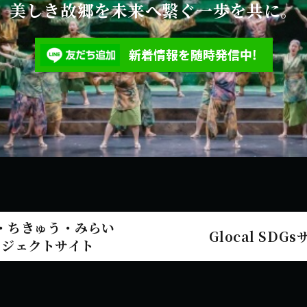
美しき故郷を未来へ繋ぐ一歩を共に。
・ちきゅう・みらい
Glocal SDG
ロジェクトサイト