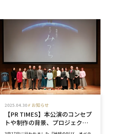
2025.04.30
#
お知らせ
【PR TIMES】本公演のコンセプ
トや制作の背景、プロジェクト
の目的などを掲載いただきまし
3月17日に行われました『地球の叫び オペラ